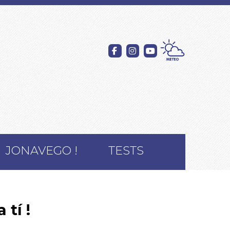
JONAVEGO !
TESTS
 tí !