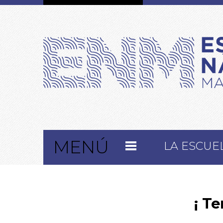
MENÚ
LA ESCUE
¡ Te